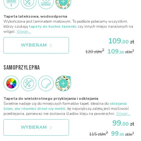
Tapeta lateksowa, wodoodporna
Wykończona jest laminatem matowym. To podłoże polecamy wszystkim,
którzy szukają
tapety do kuchni, łazienki
, czy innych miejsc narażonych na
wilgoć.
Więcej...
109
,00
zł
WYBIERAM
109
2
2
120 zł/m
,00
zł/m
SAMOPRZYLEPNA
Tapeta do wielokrotnego przyklejania i odklejania
Świetnie nadaje się do mniejszych formatów tapet. Idealna do
oklejania
ścian, ale również drzwi czy mebli
. Jej największą zaletą jest możliwość
przeklejania, ponieważ nie zostawia śladów kleju na powierzchni.
Więcej...
99
,00
zł
WYBIERAM
99
2
2
115 zł/m
,00
zł/m