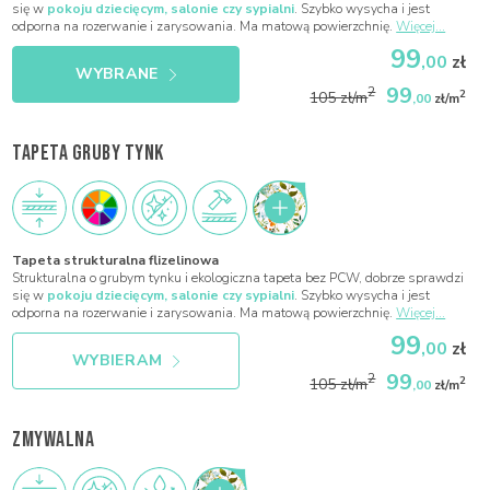
się w
pokoju dziecięcym, salonie czy sypialni
. Szybko wysycha i jest
odporna na rozerwanie i zarysowania. Ma matową powierzchnię.
Więcej...
99
,00
zł
WYBRANE
99
2
2
105 zł/m
,00
zł/m
TAPETA GRUBY TYNK
Tapeta strukturalna flizelinowa
Strukturalna o grubym tynku i ekologiczna tapeta bez PCW, dobrze sprawdzi
się w
pokoju dziecięcym, salonie czy sypialni
. Szybko wysycha i jest
odporna na rozerwanie i zarysowania. Ma matową powierzchnię.
Więcej...
99
,00
zł
WYBIERAM
99
2
2
105 zł/m
,00
zł/m
ZMYWALNA