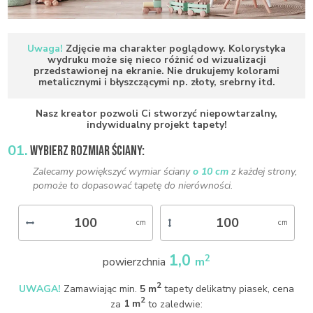
Uwaga!
Zdjęcie ma charakter poglądowy. Kolorystyka
wydruku może się nieco różnić od wizualizacji
przedstawionej na ekranie. Nie drukujemy kolorami
metalicznymi i błyszczącymi np. złoty, srebrny itd.
Nasz kreator pozwoli Ci stworzyć niepowtarzalny,
indywidualny projekt tapety!
01.
WYBIERZ ROZMIAR ŚCIANY:
Zalecamy powiększyć wymiar ściany
o 10 cm
z każdej strony,
pomoże to dopasować tapetę do nierówności.
1,0
2
powierzchnia
m
2
UWAGA!
Zamawiając min.
5 m
tapety delikatny piasek, cena
2
za
1 m
to zaledwie: