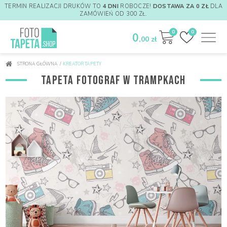
TERMIN REALIZACJI DRUKÓW TO
4 DNI
ROBOCZE!
DOSTAWA ZA 0 ZŁ
DLA
ZAMÓWIEŃ OD 300 ZŁ.
0
0
0
,00 zł
STRONA GŁÓWNA
/
KREATOR TAPETY
TAPETA FOTOGRAF W TRAMPKACH