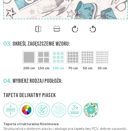
03.
OKREŚL ZAGĘSZCZENIE WZORU:
200 cm
150 cm
100 cm
70 cm
50 cm
30 cm
04.
WYBIERZ RODZAJ PODŁOŻA:
TAPETA DELIKATNY PIASEK
Tapeta strukturalna flizelinowa
Strukturalna o drobnym piasku i ekologiczna tapeta bez PCV, dobrze sprawdzi