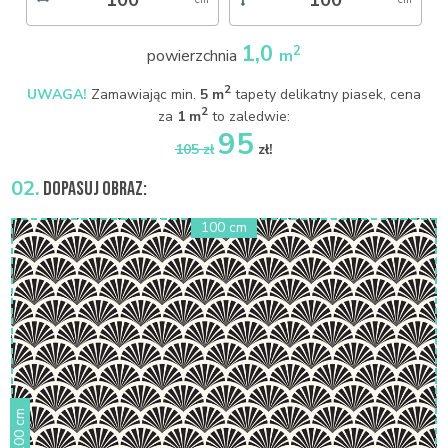
1,0
2
powierzchnia
m
2
UWAGA!
Zamawiając min.
5 m
tapety delikatny piasek, cena
2
za
1 m
to zaledwie:
95
105 zł
zł!
02.
DOPASUJ OBRAZ: