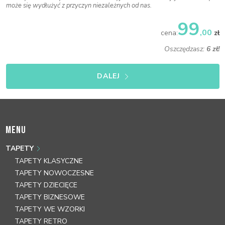
może się wydłużyć z przyczyn niezależnych od nas.
99
,00
cena:
zł
Oszczędzasz:
6 zł!
DALEJ
MENU
TAPETY
TAPETY KLASYCZNE
TAPETY NOWOCZESNE
TAPETY DZIECIĘCE
TAPETY BIZNESOWE
TAPETY WE WZORKI
TAPETY RETRO