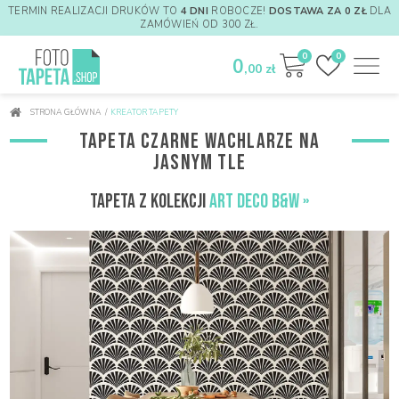
TERMIN REALIZACJI DRUKÓW TO
4 DNI
ROBOCZE!
DOSTAWA ZA 0 ZŁ
DLA
ZAMÓWIEŃ OD 300 ZŁ.
0
0
0
,00 zł
STRONA GŁÓWNA
/
KREATOR TAPETY
TAPETA CZARNE WACHLARZE NA
JASNYM TLE
TAPETA Z KOLEKCJI
ART DECO B&W »