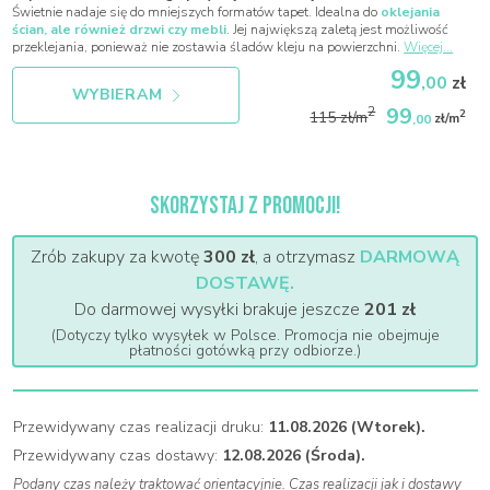
Świetnie nadaje się do mniejszych formatów tapet. Idealna do
oklejania
ścian, ale również drzwi czy mebli
. Jej największą zaletą jest możliwość
przeklejania, ponieważ nie zostawia śladów kleju na powierzchni.
Więcej...
99
,00
zł
WYBIERAM
99
2
2
115 zł/m
,00
zł/m
SKORZYSTAJ Z PROMOCJI!
Zrób zakupy za kwotę
300 zł
, a otrzymasz
DARMOWĄ
DOSTAWĘ.
Do darmowej wysyłki brakuje jeszcze
201 zł
(Dotyczy tylko wysyłek w Polsce. Promocja nie obejmuje
płatności gotówką przy odbiorze.)
Przewidywany czas realizacji druku:
11.08.2026 (Wtorek).
Przewidywany czas dostawy:
12.08.2026 (Środa).
Podany czas należy traktować orientacyjnie. Czas realizacji jak i dostawy