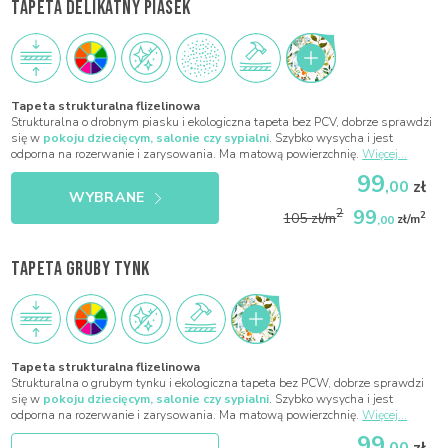
TAPETA DELIKATNY PIASEK
Tapeta strukturalna flizelinowa
Strukturalna o drobnym piasku i ekologiczna tapeta bez PCV, dobrze sprawdzi
się w
pokoju dziecięcym, salonie czy sypialni
. Szybko wysycha i jest
odporna na rozerwanie i zarysowania. Ma matową powierzchnię.
Więcej...
99
,00
zł
WYBRANE
99
2
2
105 zł/m
,00
zł/m
TAPETA GRUBY TYNK
Tapeta strukturalna flizelinowa
Strukturalna o grubym tynku i ekologiczna tapeta bez PCW, dobrze sprawdzi
się w
pokoju dziecięcym, salonie czy sypialni
. Szybko wysycha i jest
odporna na rozerwanie i zarysowania. Ma matową powierzchnię.
Więcej...
99