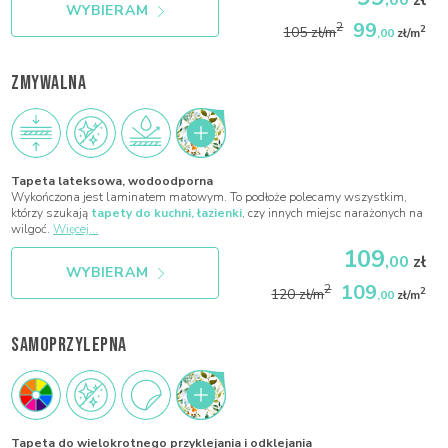
,00
zł
WYBIERAM
99
2
2
105 zł/m
,00
zł/m
ZMYWALNA
Tapeta lateksowa, wodoodporna
Wykończona jest laminatem matowym. To podłoże polecamy wszystkim,
którzy szukają
tapety do kuchni, łazienki
, czy innych miejsc narażonych na
wilgoć.
Więcej...
109
,00
zł
WYBIERAM
109
2
2
120 zł/m
,00
zł/m
SAMOPRZYLEPNA
Tapeta do wielokrotnego przyklejania i odklejania