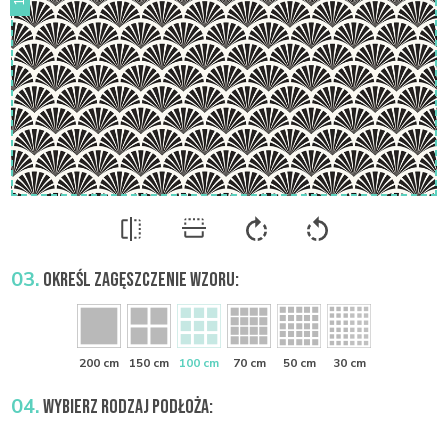
03.
OKREŚL ZAGĘSZCZENIE WZORU:
200 cm
150 cm
100 cm
70 cm
50 cm
30 cm
04.
WYBIERZ RODZAJ PODŁOŻA: