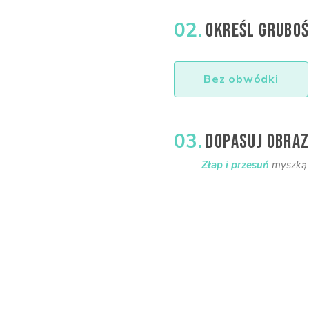
02.
OKREŚL GRUBOŚ
Bez obwódki
03.
DOPASUJ OBRAZ
Złap i przesuń
myszką o