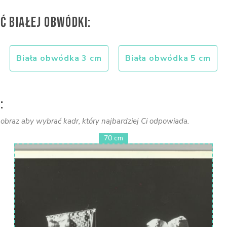
Ć BIAŁEJ OBWÓDKI:
Biała obwódka 3 cm
Biała obwódka 5 cm
:
braz aby wybrać kadr, który najbardziej Ci odpowiada.