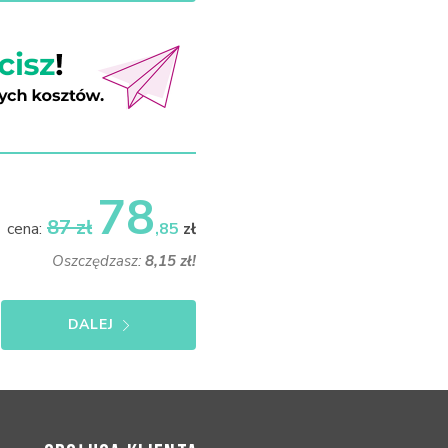
78
87 zł
cena:
,85
zł
Oszczędzasz:
8,15 zł!
DALEJ