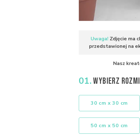
Uwaga!
Zdjęcie ma c
przedstawionej na ekr
Nasz kreat
01.
WYBIERZ ROZMI
30 cm x 30 cm
50 cm x 50 cm