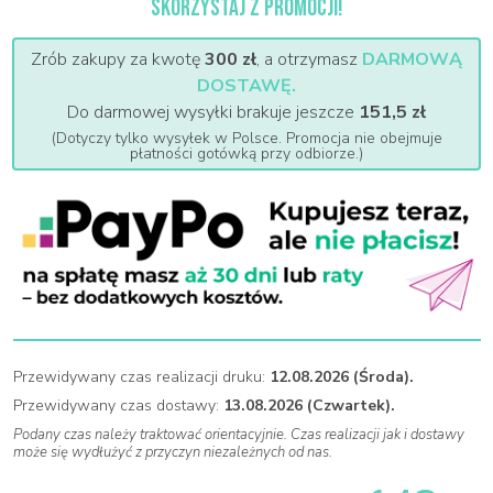
SKORZYSTAJ Z PROMOCJI!
Zrób zakupy za kwotę
300 zł
, a otrzymasz
DARMOWĄ
DOSTAWĘ.
Do darmowej wysyłki brakuje jeszcze
151,5 zł
(Dotyczy tylko wysyłek w Polsce. Promocja nie obejmuje
płatności gotówką przy odbiorze.)
Przewidywany czas realizacji druku:
12.08.2026 (Środa).
Przewidywany czas dostawy:
13.08.2026 (Czwartek).
Podany czas należy traktować orientacyjnie. Czas realizacji jak i dostawy
może się wydłużyć z przyczyn niezależnych od nas.