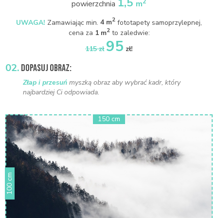
1,5
2
powierzchnia
m
2
UWAGA!
Zamawiając min.
4 m
fototapety samoprzylepnej,
2
cena za
1 m
to zaledwie:
95
115 zł
zł!
02.
DOPASUJ OBRAZ:
Złap i przesuń
myszką obraz aby wybrać kadr, który
najbardziej Ci odpowiada.