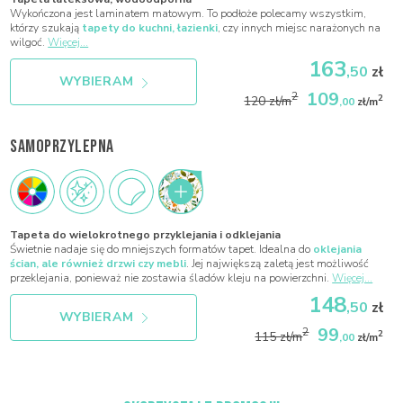
Wykończona jest laminatem matowym. To podłoże polecamy wszystkim,
którzy szukają
tapety do kuchni, łazienki
, czy innych miejsc narażonych na
wilgoć.
Więcej...
163
,50
zł
WYBIERAM
109
2
2
120 zł/m
,00
zł/m
SAMOPRZYLEPNA
Tapeta do wielokrotnego przyklejania i odklejania
Świetnie nadaje się do mniejszych formatów tapet. Idealna do
oklejania
ścian, ale również drzwi czy mebli
. Jej największą zaletą jest możliwość
przeklejania, ponieważ nie zostawia śladów kleju na powierzchni.
Więcej...
148
,50
zł
WYBIERAM
99
2
2
115 zł/m
,00
zł/m