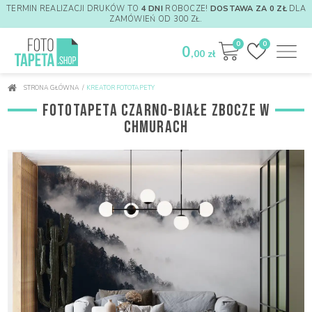
TERMIN REALIZACJI DRUKÓW TO
4 DNI
ROBOCZE!
DOSTAWA ZA 0 ZŁ
DLA
ZAMÓWIEŃ OD 300 ZŁ.
0
0
0
,00 zł
STRONA GŁÓWNA
/
KREATOR FOTOTAPETY
FOTOTAPETA CZARNO-BIAŁE ZBOCZE W
CHMURACH