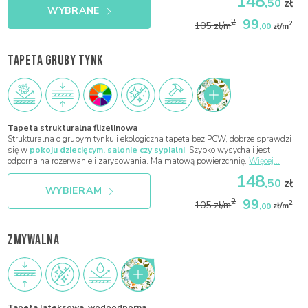
148
,50
zł
WYBRANE
99
2
2
105 zł/m
,00
zł/m
TAPETA GRUBY TYNK
Tapeta strukturalna flizelinowa
Strukturalna o grubym tynku i ekologiczna tapeta bez PCW, dobrze sprawdzi
się w
pokoju dziecięcym, salonie czy sypialni
. Szybko wysycha i jest
odporna na rozerwanie i zarysowania. Ma matową powierzchnię.
Więcej...
148
,50
zł
WYBIERAM
99
2
2
105 zł/m
,00
zł/m
ZMYWALNA
Tapeta lateksowa, wodoodporna