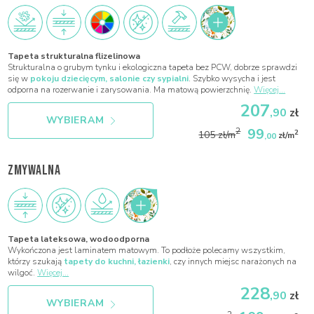
Tapeta strukturalna flizelinowa
Strukturalna o grubym tynku i ekologiczna tapeta bez PCW, dobrze sprawdzi
się w
pokoju dziecięcym, salonie czy sypialni
. Szybko wysycha i jest
odporna na rozerwanie i zarysowania. Ma matową powierzchnię.
Więcej...
207
,90
zł
WYBIERAM
99
2
2
105 zł/m
,00
zł/m
ZMYWALNA
Tapeta lateksowa, wodoodporna
Wykończona jest laminatem matowym. To podłoże polecamy wszystkim,
którzy szukają
tapety do kuchni, łazienki
, czy innych miejsc narażonych na
wilgoć.
Więcej...
228
,90
zł
WYBIERAM