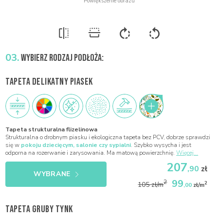
03.
WYBIERZ RODZAJ PODŁOŻA:
TAPETA DELIKATNY PIASEK
Tapeta strukturalna flizelinowa
Strukturalna o drobnym piasku i ekologiczna tapeta bez PCV, dobrze sprawdzi
się w
pokoju dziecięcym, salonie czy sypialni
. Szybko wysycha i jest
odporna na rozerwanie i zarysowania. Ma matową powierzchnię.
Więcej...
207
,90
zł
WYBRANE
99
2
2
105 zł/m
,00
zł/m
TAPETA GRUBY TYNK