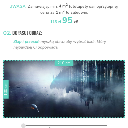
2
UWAGA!
Zamawiając min.
4 m
fototapety samoprzylepnej,
2
cena za
1 m
to zaledwie:
95
115 zł
zł!
02.
DOPASUJ OBRAZ:
Złap i przesuń
myszką obraz aby wybrać kadr, który
najbardziej Ci odpowiada.