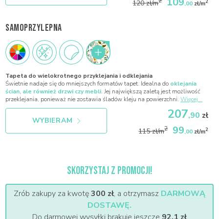
109
2
2
120 zł/m
,00
zł/m
SAMOPRZYLEPNA
Tapeta do wielokrotnego przyklejania i odklejania
Świetnie nadaje się do mniejszych formatów tapet. Idealna do
oklejania
ścian, ale również drzwi czy mebli
. Jej największą zaletą jest możliwość
przeklejania, ponieważ nie zostawia śladów kleju na powierzchni.
Więcej...
207
,90
zł
WYBIERAM
99
2
2
115 zł/m
,00
zł/m
SKORZYSTAJ Z PROMOCJI!
Zrób zakupy za kwotę
300 zł
, a otrzymasz
DARMOWĄ
DOSTAWĘ.
Do darmowej wysyłki brakuje jeszcze
92,1 zł