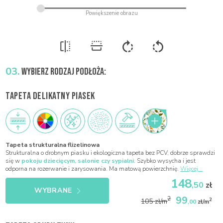
03.
WYBIERZ RODZAJ PODŁOŻA:
TAPETA DELIKATNY PIASEK
Tapeta strukturalna flizelinowa
Strukturalna o drobnym piasku i ekologiczna tapeta bez PCV, dobrze sprawdzi
się w
pokoju dziecięcym, salonie czy sypialni
. Szybko wysycha i jest
odporna na rozerwanie i zarysowania. Ma matową powierzchnię.
Więcej...
148
,50
zł
WYBRANE
99
2
2
105 zł/m
,00
zł/m