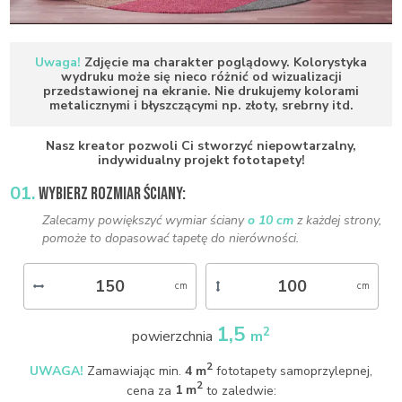
Uwaga!
Zdjęcie ma charakter poglądowy. Kolorystyka
wydruku może się nieco różnić od wizualizacji
przedstawionej na ekranie. Nie drukujemy kolorami
metalicznymi i błyszczącymi np. złoty, srebrny itd.
Nasz kreator pozwoli Ci stworzyć niepowtarzalny,
indywidualny projekt fototapety!
01.
WYBIERZ ROZMIAR ŚCIANY:
Zalecamy powiększyć wymiar ściany
o 10 cm
z każdej strony,
pomoże to dopasować tapetę do nierówności.
1,5
2
powierzchnia
m
2
UWAGA!
Zamawiając min.
4 m
fototapety samoprzylepnej,
2
cena za
1 m
to zaledwie: