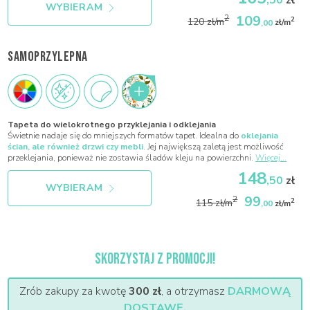
WYBIERAM
109
2
2
120 zł/m
,00
zł/m
SAMOPRZYLEPNA
Tapeta do wielokrotnego przyklejania i odklejania
Świetnie nadaje się do mniejszych formatów tapet. Idealna do
oklejania
ścian, ale również drzwi czy mebli
. Jej największą zaletą jest możliwość
przeklejania, ponieważ nie zostawia śladów kleju na powierzchni.
Więcej...
148
,50
zł
WYBIERAM
99
2
2
115 zł/m
,00
zł/m
SKORZYSTAJ Z PROMOCJI!
Zrób zakupy za kwotę
300 zł
, a otrzymasz
DARMOWĄ
DOSTAWĘ.