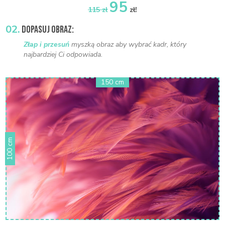
95
115 zł
zł!
02.
DOPASUJ OBRAZ:
Złap i przesuń
myszką obraz aby wybrać kadr, który
najbardziej Ci odpowiada.