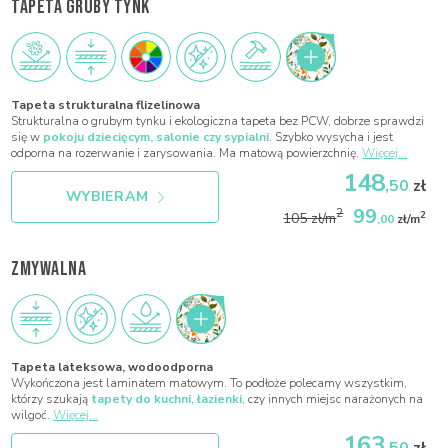
TAPETA GRUBY TYNK
Tapeta strukturalna flizelinowa
Strukturalna o grubym tynku i ekologiczna tapeta bez PCW, dobrze sprawdzi
się w
pokoju dziecięcym, salonie czy sypialni
. Szybko wysycha i jest
odporna na rozerwanie i zarysowania. Ma matową powierzchnię.
Więcej...
148
,50
zł
WYBIERAM
99
2
2
105 zł/m
,00
zł/m
ZMYWALNA
Tapeta lateksowa, wodoodporna
Wykończona jest laminatem matowym. To podłoże polecamy wszystkim,
którzy szukają
tapety do kuchni, łazienki
, czy innych miejsc narażonych na
wilgoć.
Więcej...
163
,50
zł