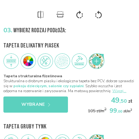
03.
WYBIERZ RODZAJ PODŁOŻA:
TAPETA DELIKATNY PIASEK
Tapeta strukturalna flizelinowa
Strukturalna o drobnym piasku i ekologiczna tapeta bez PCV, dobrze sprawdzi
się w
pokoju dziecięcym, salonie czy sypialni
. Szybko wysycha i jest
odporna na rozerwanie i zarysowania. Ma matową powierzchnię.
Więcej...
49
,50
zł
WYBRANE
99
2
2
105 zł/m
,00
zł/m
TAPETA GRUBY TYNK