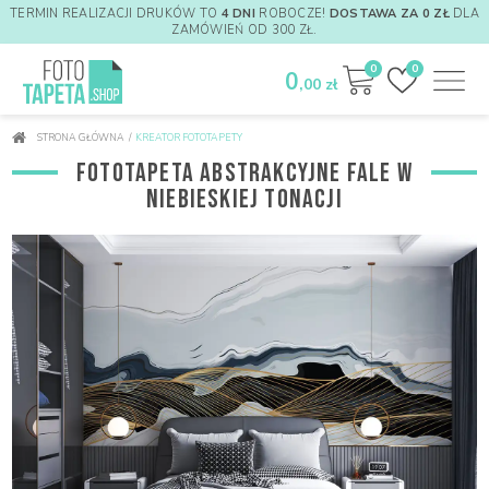
TERMIN REALIZACJI DRUKÓW TO
4 DNI
ROBOCZE!
DOSTAWA ZA 0 ZŁ
DLA
ZAMÓWIEŃ OD 300 ZŁ.
0
0
0
,00 zł
STRONA GŁÓWNA
/
KREATOR FOTOTAPETY
FOTOTAPETA ABSTRAKCYJNE FALE W
NIEBIESKIEJ TONACJI