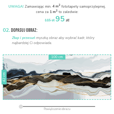
2
UWAGA!
Zamawiając min.
4 m
fototapety samoprzylepnej,
2
cena za
1 m
to zaledwie:
95
115 zł
zł!
02.
DOPASUJ OBRAZ:
Złap i przesuń
myszką obraz aby wybrać kadr, który
najbardziej Ci odpowiada.