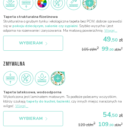
Tapeta strukturalna flizelinowa
Strukturalna o grubym tynku i ekologiczna tapeta bez PCW, dobrze sprawdzi
się w
pokoju dziecięcym, salonie czy sypialni
. Szybko wysycha i jest
odporna na rozerwanie i zarysowania. Ma matową powierzchnię.
Więcej...
49
,50
zł
WYBIERAM
99
2
2
105 zł/m
,00
zł/m
ZMYWALNA
Tapeta lateksowa, wodoodporna
Wykończona jest laminatem matowym. To podłoże polecamy wszystkim,
którzy szukają
tapety do kuchni, łazienki
, czy innych miejsc narażonych na
wilgoć.
Więcej...
54
,50
zł
WYBIERAM
109
2
2
120 zł/m
,00
zł/m