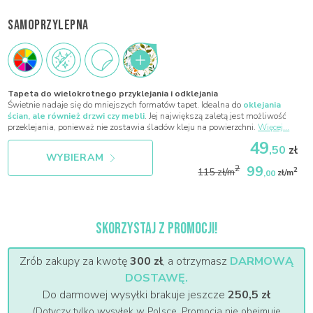
SAMOPRZYLEPNA
Tapeta do wielokrotnego przyklejania i odklejania
Świetnie nadaje się do mniejszych formatów tapet. Idealna do
oklejania
ścian, ale również drzwi czy mebli
. Jej największą zaletą jest możliwość
przeklejania, ponieważ nie zostawia śladów kleju na powierzchni.
Więcej...
49
,50
zł
WYBIERAM
99
2
2
115 zł/m
,00
zł/m
SKORZYSTAJ Z PROMOCJI!
Zrób zakupy za kwotę
300 zł
, a otrzymasz
DARMOWĄ
DOSTAWĘ.
Do darmowej wysyłki brakuje jeszcze
250,5 zł
(Dotyczy tylko wysyłek w Polsce. Promocja nie obejmuje